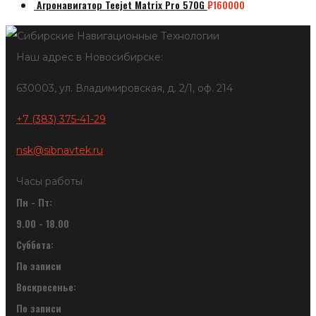
Агронавигатор Teejet Matrix Pro 570G
₽
160000
Наш адрес в Новосибирске:
630003, ул. Владимировская, д. 2/1, оф. 214
+7 (383) 375-41-29
nsk@sibnavtek.ru
Часы работы
Пн - Пт:
9.00 - 18.00
Суббота:
По записи
Воскресенье:
По записи