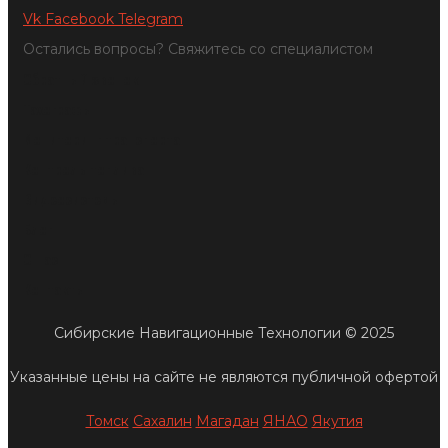
Vk
Facebook
Telegram
Остались вопросы? Свяжитесь со специалистом
Обратный звонок
Тахографы
Мониторинг транспорта
Контроль топлива
Видеосистемы
Блог
О нас
Контакты
Сибирские Навигационные Технологии © 2025
Указанные цены на сайте не являются публичной офертой
Томск
Сахалин
Магадан
ЯНАО
Якутия