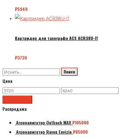
₽
5940
Картридер для тахографа ACS ACR38U-I1
₽
3720
Цена
Минимальная
Максимальная
цена
Фильтрация
цена
Распродажа
Агронавигатор Outback MAX
₽
105000
Агронавигатор Raven Envizio
₽
85000