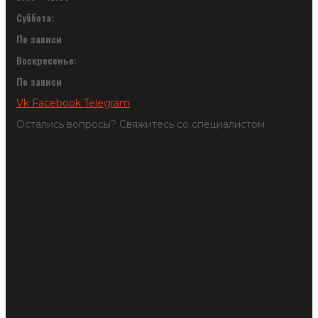
Суббота:
По записи
Воскресенье:
По записи
Vk
Facebook
Telegram
Остались вопросы? Свяжитесь со специалистом
Обратный звонок
Тахографы
Мониторинг транспорта
Контроль топлива
Видеосистемы
Блог
О нас
Контакты