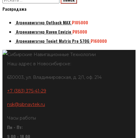
Распродажа
Агронавигатор Outback MAX
₽
105000
Агронавигатор Raven Envizio
₽
85000
Агронавигатор Teejet Matrix Pro 570G
₽
160000
Наш адрес в Новосибирске:
630003, ул. Владимировская, д. 2/1, оф. 214
+7 (383) 375-41-29
nsk@sibnavtek.ru
Часы работы
Пн - Пт:
9.00 - 18.00