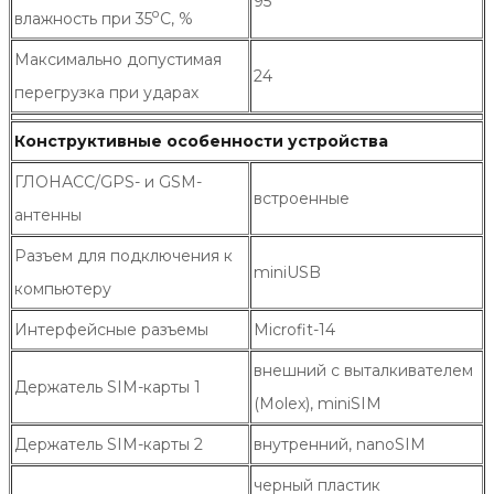
95
о
влажность при 35
С, %
Максимально допустимая
24
перегрузка при ударах
Конструктивные особенности устройства
ГЛОНАСС/GPS- и GSM-
встроенные
антенны
Разъем для подключения к
miniUSB
компьютеру
Интерфейсные разъемы
Microfit-14
внешний с выталкивателем
Держатель SIM-карты 1
(Molex), miniSIM
Держатель SIM-карты 2
внутренний, nanoSIM
черный пластик