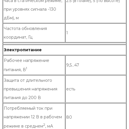
часа в статическом режиме,
2.5 (в плане), 5 (по высоте)
при уровнях сигнала -130
дБм), м
Частота обновления
1
координат, Гц
Электропитание
Рабочее напряжение
9,5…47
1
питания, В
Защита от длительного
превышения напряжения
есть
питания до 200 В
Потребляемый ток при
напряжении 12 В в рабочем
80
2
режиме в среднем
, мА