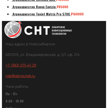
Агронавигатор Raven Envizio
₽
85000
Агронавигатор Teejet Matrix Pro 570G
₽
160000
Наш адрес в Новосибирске:
630003, ул. Владимировская, д. 2/1, оф. 214
+7 (383) 375-41-29
nsk@sibnavtek.ru
Часы работы
Пн - Пт:
9.00 - 18.00