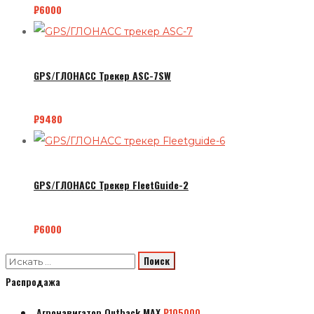
₽
6000
GPS/ГЛОНАСС Трекер ASC-7SW
₽
9480
GPS/ГЛОНАСС Трекер FleetGuide-2
₽
6000
Распродажа
Агронавигатор Outback MAX
₽
105000