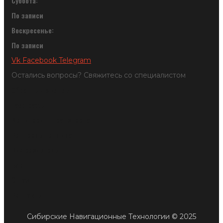
Суббота:
По записи
Воскресенье:
По записи
Vk
Facebook
Telegram
Остались вопросы? Свяжитесь со специалистом
Обратный звонок
Тахографы
Мониторинг транспорта
Контроль топлива
Видеосистемы
Блог
О нас
Контакты
Сибирские Навигационные Технологии © 2025