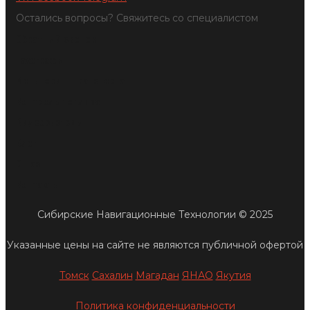
Остались вопросы? Свяжитесь со специалистом
Обратный звонок
Тахографы
Мониторинг транспорта
Контроль топлива
Видеосистемы
Блог
О нас
Контакты
Сибирские Навигационные Технологии © 2025
Указанные цены на сайте не являются публичной офертой
Томск
Сахалин
Магадан
ЯНАО
Якутия
Политика конфиденциальности