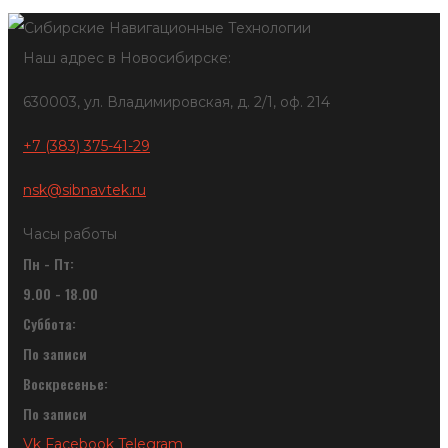
Наш адрес в Новосибирске:
630003, ул. Владимировская, д. 2/1, оф. 214
+7 (383) 375-41-29
nsk@sibnavtek.ru
Часы работы
Пн - Пт:
9.00 - 18.00
Суббота:
По записи
Воскресенье:
По записи
Vk
Facebook
Telegram